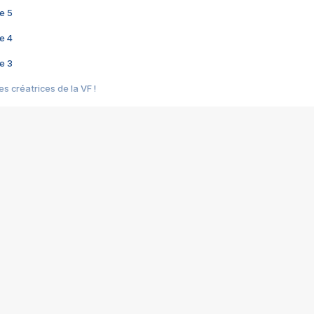
e 5
e 4
e 3
s créatrices de la VF !
e 2
e 1
e Mektoub My Love arrive enfin ! Rencontre avec Shaïn Boumedine et Sal
i : après Toni en famille
elle réalise le bouleversant Dites lui que je l'aime
ais ! Rencontre autour de Vie privée de Rebecca Zlotowski
 de Marguerite, Grave... Rencontre avec Ella Rumpf
 Les Rêveurs, un film intime sur la santé mentale