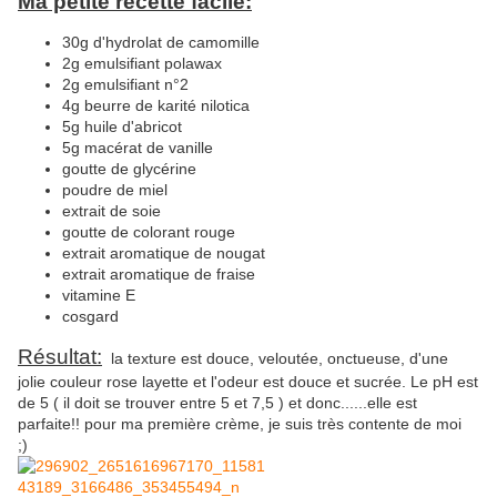
Ma petite recette facile:
30g d'hydrolat de camomille
2g emulsifiant polawax
2g emulsifiant n°2
4g beurre de karité nilotica
5g huile d'abricot
5g macérat de vanille
goutte de glycérine
poudre de miel
extrait de soie
goutte de colorant rouge
extrait aromatique de nougat
extrait aromatique de fraise
vitamine E
cosgard
Résultat:
la texture est douce, veloutée, onctueuse, d'une
jolie couleur rose layette et l'odeur est douce et sucrée. Le pH est
de 5 ( il doit se trouver entre 5 et 7,5 ) et donc......elle est
parfaite!! pour ma première crème, je suis très contente de moi
;)