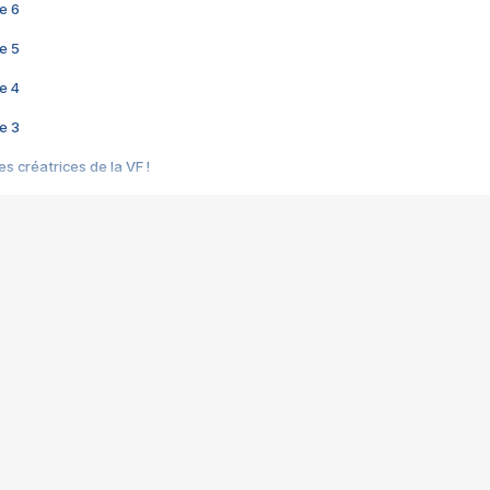
e 6
e 5
e 4
e 3
s créatrices de la VF !
e 2
e 1
e Mektoub My Love arrive enfin ! Rencontre avec Shaïn Boumedine et Sal
i : après Toni en famille
elle réalise le bouleversant Dites lui que je l'aime
ais ! Rencontre autour de Vie privée de Rebecca Zlotowski
 de Marguerite, Grave... Rencontre avec Ella Rumpf
 Les Rêveurs, un film intime sur la santé mentale