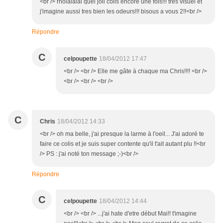
<br /> rholalalal quel joli colis encore une fois!!! tres visuel et
j'imagine aussi tres bien les odeurs!!! bisous a vous 2!!<br />
Répondre
C
celpoupette
18/04/2012 17:47
<br /> <br /> Elle me gâte à chaque ma Chris!!!! <br />
<br /> <br /> <br />
C
Chris
18/04/2012 14:33
<br /> oh ma belle, j'ai presque la larme à l'oeil... J'ai adoré te
faire ce colis et je suis super contente qu'il t'ait autant plu !!<br
/> PS : j'ai noté ton message ;-)<br />
Répondre
C
celpoupette
18/04/2012 14:44
<br /> <br /> ...j'ai hate d'etre début Mai!! t'imagine