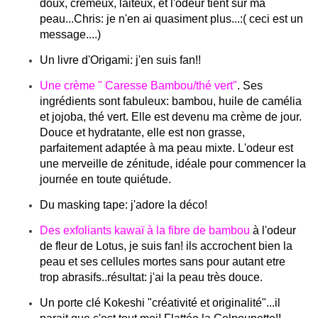
doux, crémeux, laiteux, et l'odeur tient sur ma
peau...Chris: je n'en ai quasiment plus...:( ceci est un
message....)
Un livre d'Origami: j'en suis fan!!
Une crème " Caresse Bambou/thé vert"
. Ses
ingrédients sont fabuleux: bambou, huile de camélia
et jojoba, thé vert. Elle est devenu ma crème de jour.
Douce et hydratante, elle est non grasse,
parfaitement adaptée à ma peau mixte. L'odeur est
une merveille de zénitude, idéale pour commencer la
journée en toute quiétude.
Du masking tape: j'adore la déco!
Des exfoliants kawaï à la fibre de bambou
à l'odeur
de fleur de Lotus, je suis fan! ils accrochent bien la
peau et ses cellules mortes sans pour autant etre
trop abrasifs..résultat: j'ai la peau très douce.
Un porte clé Kokeshi "créativité et originalité"...il