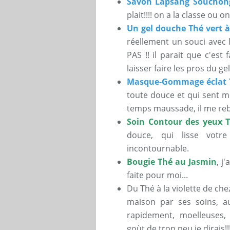
Savon Lapsang Souchon
plait!!!! on a la classe ou o
Un gel douche Thé vert 
réellement un souci avec l
PAS !! il parait que c'est
laisser faire les pros du g
Masque-Gommage éclat T
toute douce et qui sent me
temps maussade, il me reb
Soin Contour des yeux T
douce, qui lisse votr
incontournable.
Bougie Thé au Jasmin
, j
faite pour moi...
Du Thé à la violette de ch
maison par ses soins, aus
rapidement, moelleuses, 
goùt de trop peu je dirais!!!