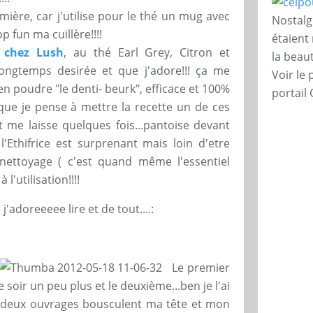
mière, car j'utilise pour le thé un mug avec
Nostalg
op fun ma cuillère!!!!
étaient
e chez Lush
, au thé Earl Grey, Citron et
la beau
longtemps desirée et que j'adore!!! ça me
Voir le 
n poudre "le denti- beurk", efficace et 100%
portail
ut que je pense à mettre la recette un de ces
t me laisse quelques fois...pantoise devant
l'Ethifrice est surprenant mais loin d'etre
 nettoyage ( c'est quand même l'essentiel
l'utilisation!!!!
j'adoreeeee lire et de tout....:
Le premier
oir un peu plus et le deuxième...ben je l'ai
Ces deux ouvrages bousculent ma tête et mon