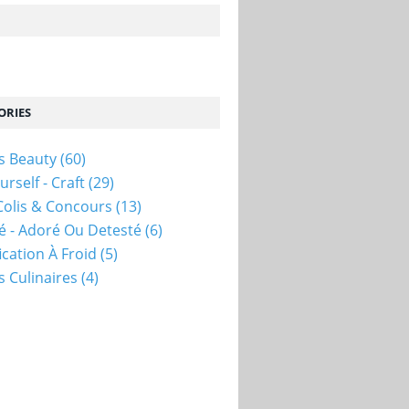
ORIES
s Beauty
(60)
urself - Craft
(29)
Colis & Concours
(13)
sté - Adoré Ou Detesté
(6)
ication À Froid
(5)
s Culinaires
(4)