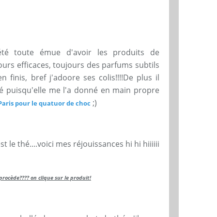
té toute émue d'avoir les produits de
ours efficaces, toujours des parfums subtils
n finis, bref j'adoore ses colis!!!!De plus il
gié puisqu'elle me l'a donné en main propre
;)
Paris pour le quatuor de choc
 le thé....voici mes réjouissances hi hi hiiiiii
procède???? on clique sur le produit!