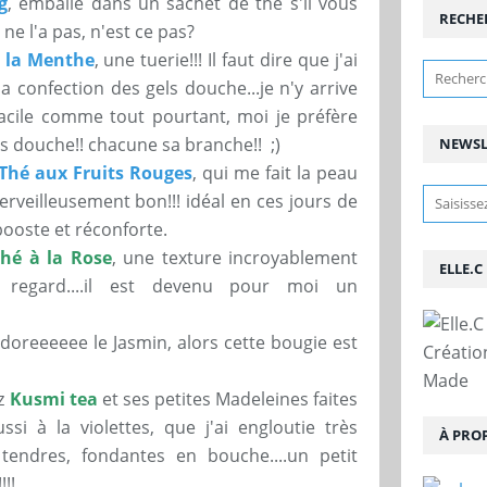
g
, emballé dans un sachet de thé s'il vous
RECHE
n ne l'a pas, n'est ce pas?
à la Menthe
, une tuerie!!! Il faut dire que j'ai
a confection des gels douche...je n'y arrive
 facile comme tout pourtant, moi je préfère
els douche!! chacune sa branche!! ;)
NEWSL
hé aux Fruits Rouges
, qui me fait la peau
rveilleusement bon!!! idéal en ces jours de
ooste et réconforte.
hé à la Rose
, une texture incroyablement
ELLE.C
e regard....il est devenu pour moi un
'adoreeeeee le Jasmin, alors cette bougie est
Créatio
Made
ez
Kusmi tea
et ses petites Madeleines faites
si à la violettes, que j'ai engloutie très
À PRO
tendres, fondantes en bouche....un petit
!!!