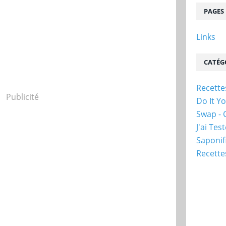
PAGES
Links
CATÉG
Recette
Publicité
Do It Yo
Swap - 
J'ai Te
Saponif
Recette