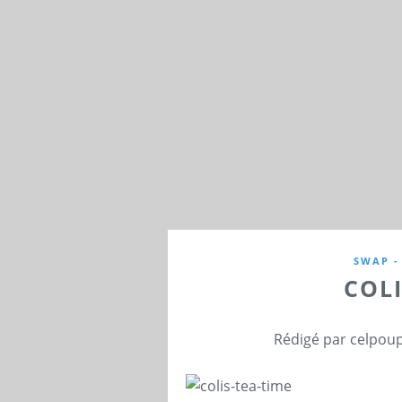
SWAP -
COLI
Rédigé par celpoup